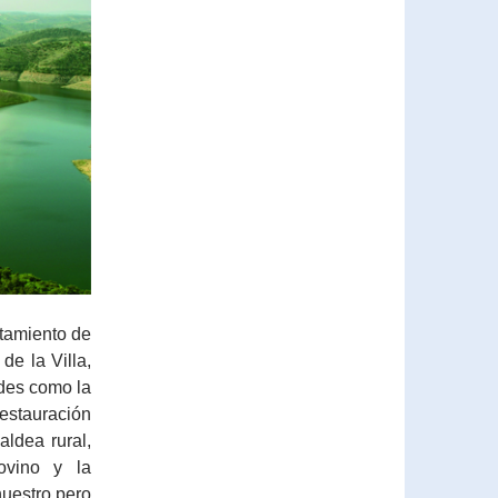
ntamiento de
de la Villa,
des como la
 restauración
aldea rural,
ovino y la
nuestro pero