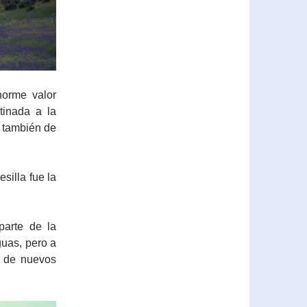
norme valor
tinada a la
, también de
silla fue la
parte de la
guas, pero a
y de nuevos