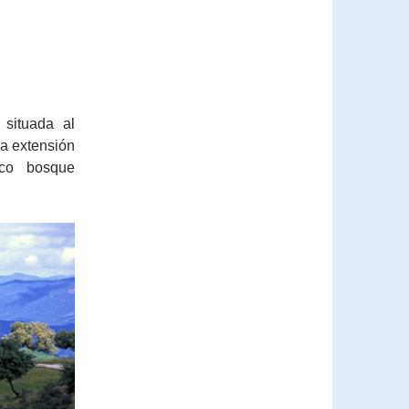
 situada al
na extensión
ico bosque