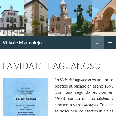
Buscar
Villa de Marmolejo
SALTAR
MENÚ
AL
PRINCI
CONTENIDO
LA VIDA DEL AGUANOSO
La Vida del Aguanoso
es un librito
poético publicado en el año 1893
(con una segunda edición en
1904), consta de una
décima
y
cincuenta y tres
aleluyas
. En ellas
se describen los efectos iniciales