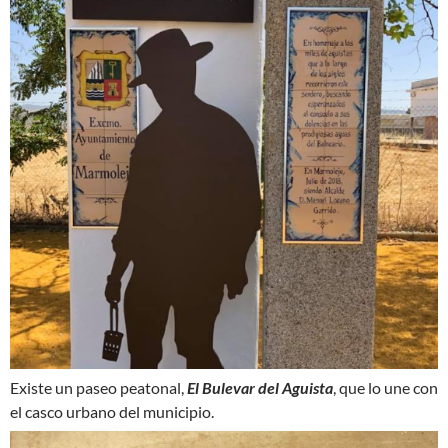
Existe un paseo peatonal,
El Bulevar del Aguista
, que lo une con
el casco urbano del municipio.