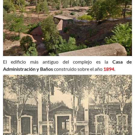
El edificio más antiguo del complejo es la
Casa de
Administración y Baños
construido sobre el año
1894
.