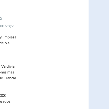
y limpieza
dejó al
l Valdivia
iones más
de Francia.
.000
resados