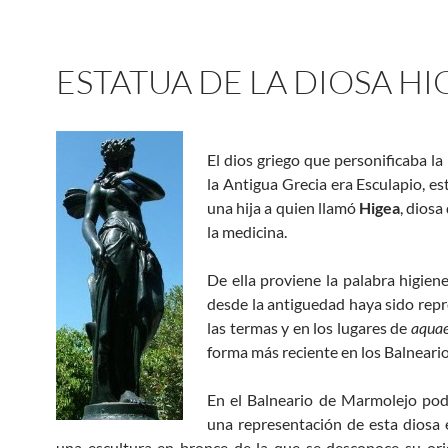
ESTATUA DE LA DIOSA HI
El dios griego que personificaba la
la Antigua Grecia era Esculapio, es
una hija a quien llamó
Higea
, diosa
la medicina.
De ella proviene la palabra higiene
desde la antiguedad haya sido rep
las termas y en los lugares de
aquae
forma más reciente en los Balneario
En el Balneario de Marmolejo pod
una representación de esta diosa
una escultura en bronce de la que se desconoce su ori