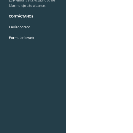
La Memoria y la Actualidad de
Marmolejo a tu alcance.
CONTÁCTANOS
Enviar correo
Formulario web