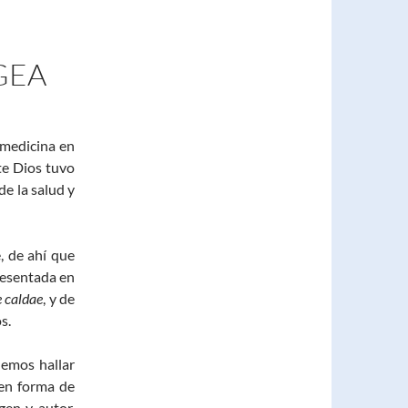
GEA
 medicina en
te Dios tuvo
 de la salud y
, de ahí que
resentada en
 caldae
, y de
s.
emos hallar
 en forma de
gen y autor,