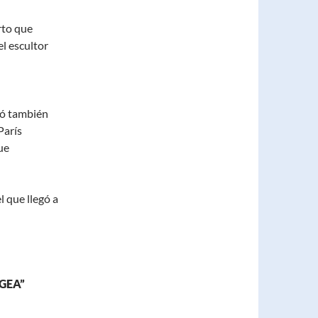
rto que
el escultor
ró también
París
ue
 que llegó a
GEA”