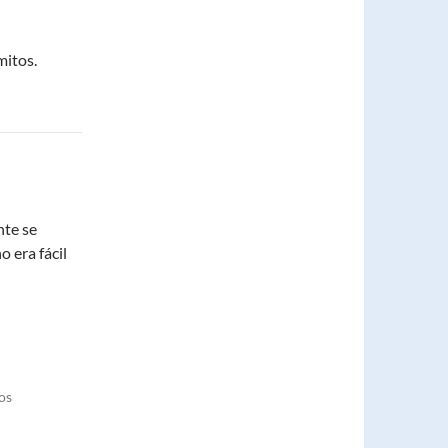
mitos.
nte se
o era fácil
os