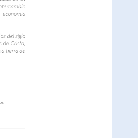
 intercambio
 economía
os del siglo
s de Cristo,
a tierra de
os