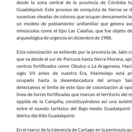
desde la zona central de la provincia de Córdoba ha
Guadalquivir. Este proceso de conquista de tierras se d
sucesivas oleadas de colonos que ocupan densamente las
un modelo de poblamiento unifamiliar que genera as
minúsculos como el tipo Las Calañas, que fue objeto d
arqueológica de urgencia en diciembre de 1988.
Esta colonización se extiende por la provincia de Jaén c
que va desde el sur de Porcuna hasta Sierra Morena, a
centros fortificados como Obulco o La Aragonesa. Hacía
siglo VII antes de nuestra Era, Marmolejo está p
ocupado hasta la desembocadura del arroyo Sal
detectamos el límite de este tipo de colonización al op
línea de torres fortificadas que marcan el territorio del
oppida de la Campiña, constituyéndose así una autént
entre el mundo tartésico del Bajo-medio Guadalquivir
ibérico del Alto Guadalquivir.
En el marco de la injerencia de Cartago en la península que 