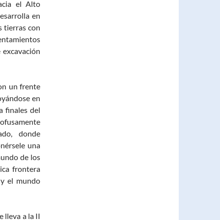
cia el Alto
esarrolla en
 tierras con
entamientos
e excavación
on un frente
poyándose en
 finales del
rofusamente
ado, donde
onérsele una
 mundo de los
ica frontera
 y el mundo
lleva a la II