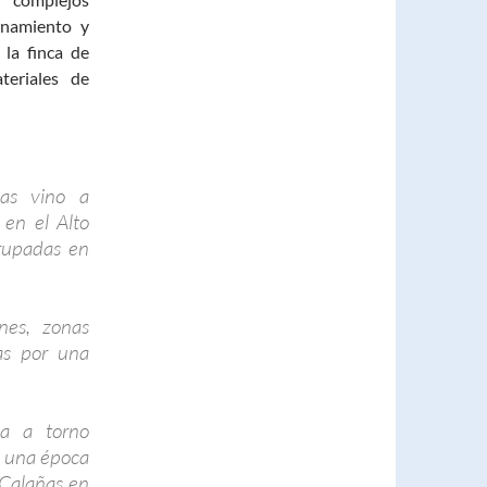
enamiento y
 la finca de
teriales de
as vino a
 en el Alto
grupadas en
nes, zonas
das por una
la a torno
n una época
 Calañas en