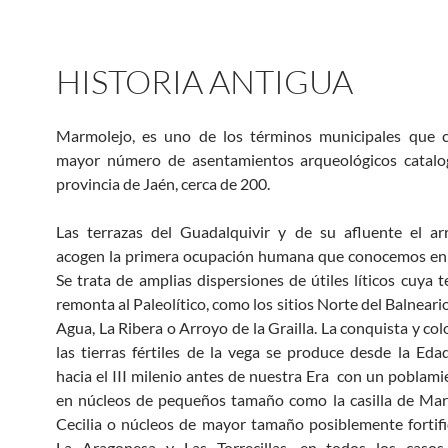
HISTORIA ANTIGUA
Marmolejo, es uno de los términos municipales que 
mayor número de asentamientos arqueológicos catalo
provincia de Jaén, cerca de 200.
Las terrazas del Guadalquivir y de su afluente el ar
acogen la primera ocupación humana que conocemos en
Se trata de amplias dispersiones de útiles líticos cuya t
remonta al Paleolítico, como los sitios Norte del Balneari
Agua, La Ribera o Arroyo de la Grailla. La conquista y co
las tierras fértiles de la vega se produce desde la Eda
hacia el III milenio antes de nuestra Era con un poblam
en núcleos de pequeños tamaño como la casilla de Mar
Cecilia o núcleos de mayor tamaño posiblemente forti
La Aragonesa y Las Torrecillas, en todos los caso