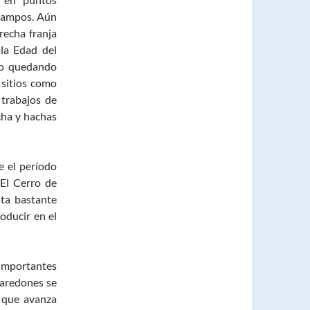
 campos. Aún
recha franja
 la Edad del
to quedando
 sitios como
 trabajos de
cha y hachas
e el período
El Cerro de
sta bastante
oducir en el
importantes
paredones se
s que avanza