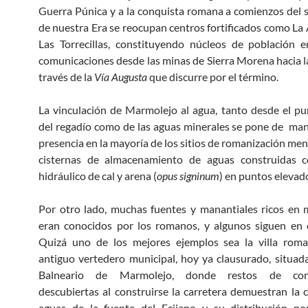
Guerra Púnica y a la conquista romana a comienzos del si
de nuestra Era se reocupan centros fortificados como La
Las Torrecillas, constituyendo núcleos de población 
comunicaciones desde las minas de Sierra Morena hacia 
través de la
Vía Augusta
que discurre por el término.
La vinculación de Marmolejo al agua, tanto desde el pu
del regadío como de las aguas minerales se pone de mani
presencia en la mayoría de los sitios de romanización me
cisternas de almacenamiento de aguas construidas 
hidráulico de cal y arena (
opus signinum
) en puntos elevad
Por otro lado, muchas fuentes y manantiales ricos en 
eran conocidos por los romanos, y algunos siguen en 
Quizá uno de los mejores ejemplos sea la villa roma
antiguo vertedero municipal, hoy ya clausurado, situad
Balneario de Marmolejo, donde restos de cons
descubiertas al construirse la carretera demuestran la 
aguas de la fuente del Ecijano y su distribución po