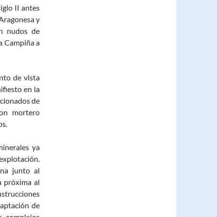
glo II antes
 Aragonesa y
en nudos de
la Campiña a
nto de vista
fiesto en la
ncionados de
con mortero
os.
minerales ya
explotación.
na junto al
a próxima al
trucciones
captación de
r complejos