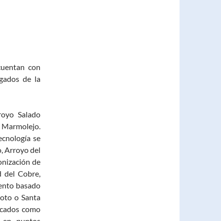
cuentan con
gados de la
royo Salado
 Marmolejo.
ecnología se
o, Arroyo del
lonización de
d del Cobre,
iento basado
oto o Santa
ficados como
s en puntos