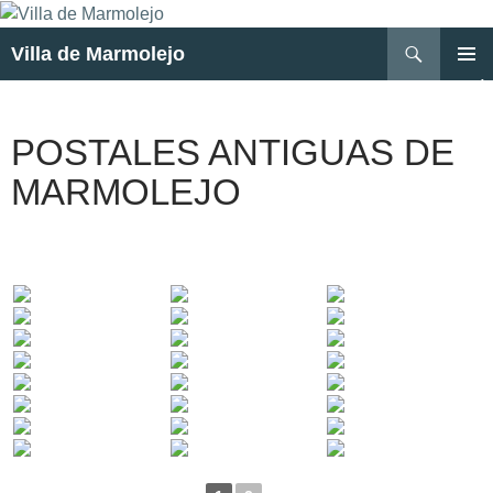
Buscar
Villa de Marmolejo
SALTAR
MENÚ
AL
PRINCI
CONTENIDO
POSTALES ANTIGUAS DE
MARMOLEJO